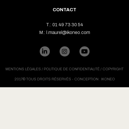
CONTACT
T.:
01 49 73 30 54
M.:
l.maurel@ikoneo.com
MENTIONS LÉGALES
/
POLITIQUE DE CONFIDENTIALITÉ
/ COPYRIGHT
2017© TOUS DROITS RÉSERVÉS - CONCEPTION : IKONEO